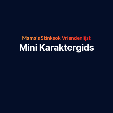
Mama's Stinksok Vriendenlijst
Mini Karaktergids
Hira is de kater van de familie Pith. Zijn lievelings kleur
zwart, wit en rood. “Ik hou erg van taart, maar dat is er 